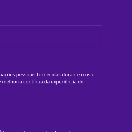
rmações pessoais fornecidas durante o uso
e melhoria contínua da experiência de