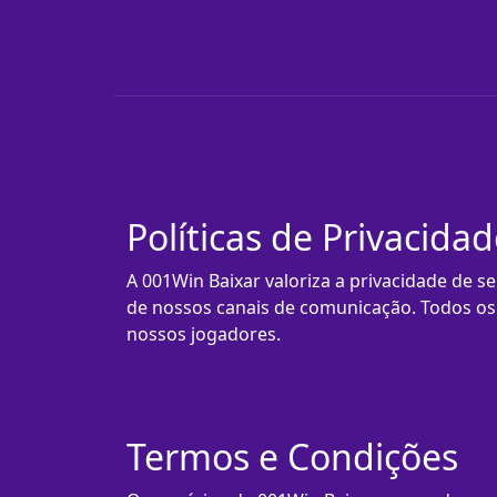
Políticas de Privacida
A 001Win Baixar valoriza a privacidade de 
de nossos canais de comunicação. Todos os 
nossos jogadores.
Termos e Condições