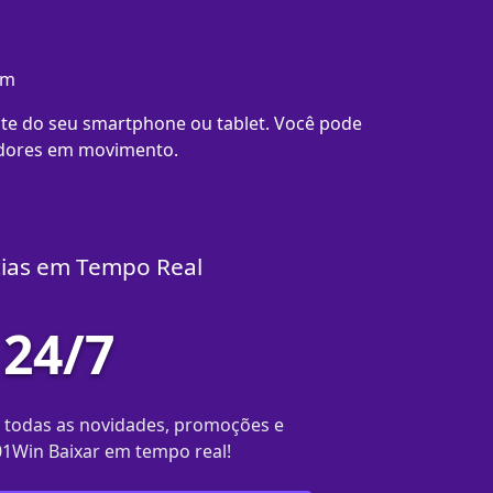
am
nte do seu smartphone ou tablet. Você pode
gadores em movimento.
cias em Tempo Real
24/7
e todas as novidades, promoções e
01Win Baixar em tempo real!