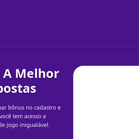
r A Melhor
postas
har bônus no cadastro e
você tem acesso a
e jogo inigualável.