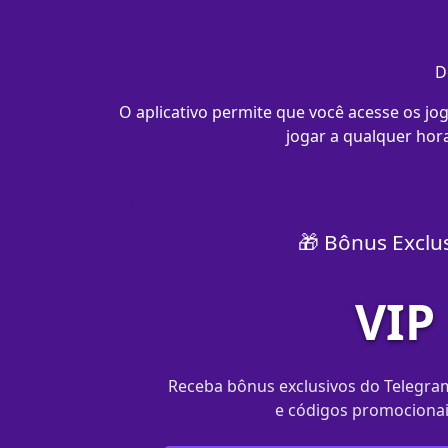
D
O aplicativo permite que você acesse os j
jogar a qualquer hor
🎁 Bônus Exclu
VIP
Receba bônus exclusivos do Telegra
e códigos promocionai