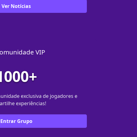
Ver Notícias
Comunidade VIP
1000+
unidade exclusiva de jogadores e
rtilhe experiências!
Entrar Grupo