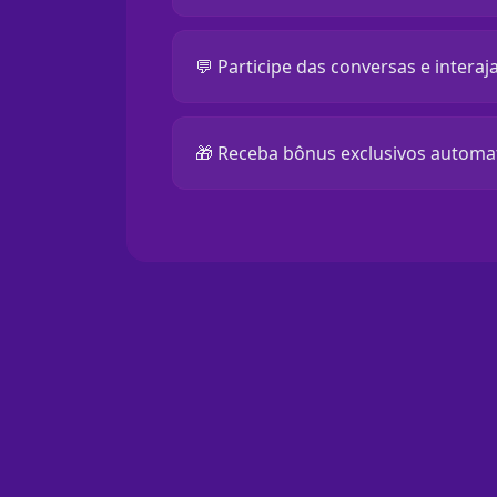
💬 Participe das conversas e interaj
🎁 Receba bônus exclusivos autom