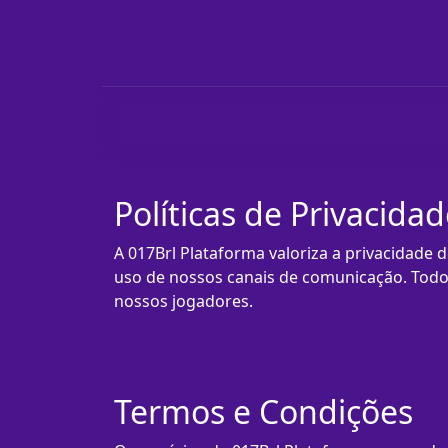
Políticas de Privacida
A 017Brl Plataforma valoriza a privacidade
uso de nossos canais de comunicação. Todos
nossos jogadores.
Termos e Condições