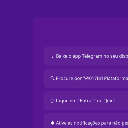
📱 Baixe o app Telegram no seu disp
🔍 Procure por "@017Brl Plataforma
👆 Toque em "Entrar" ou "Join"
🔔 Ative as notificações para não p