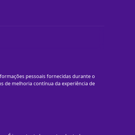
nformações pessoais fornecidas durante o
ns de melhoria contínua da experiência de