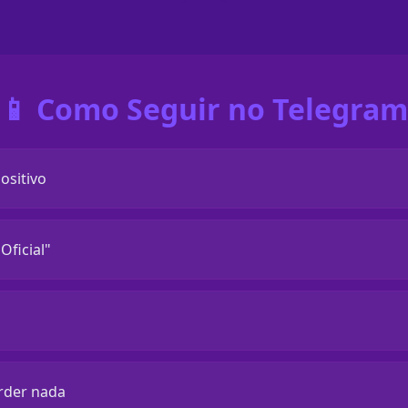
📱 Como Seguir no Telegram
ositivo
Oficial"
erder nada