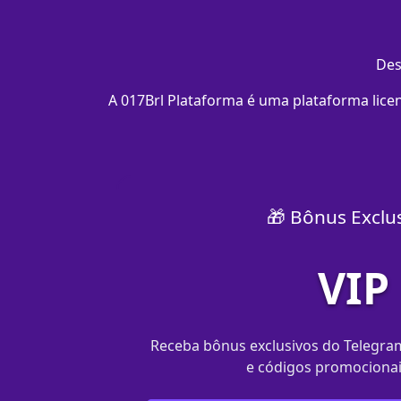
Des
A 017Brl Plataforma é uma plataforma lice
🎁 Bônus Exclu
VIP
Receba bônus exclusivos do Telegra
e códigos promocionai