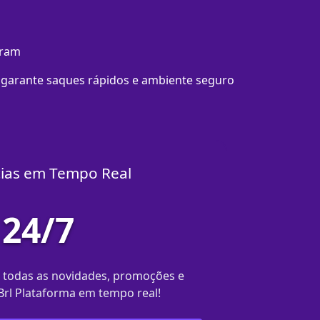
gram
l garante saques rápidos e ambiente seguro
cias em Tempo Real
24/7
e todas as novidades, promoções e
Brl Plataforma em tempo real!