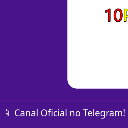
📱 Canal Oficial no Telegram!