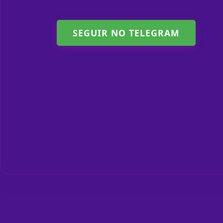
SEGUIR NO TELEGRAM