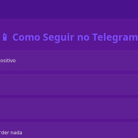
📱 Como Seguir no Telegram
ositivo
erder nada