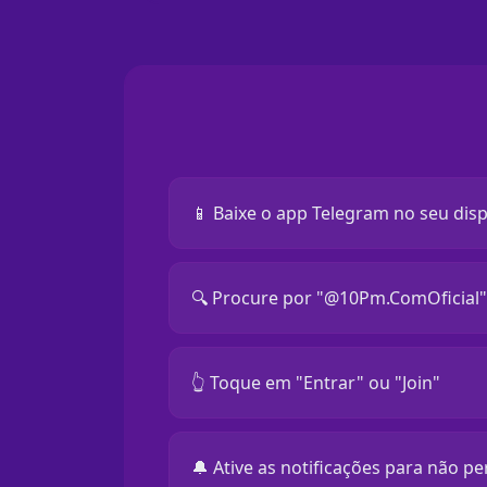
📱 Baixe o app Telegram no seu disp
🔍 Procure por "@10Pm.ComOficial"
👆 Toque em "Entrar" ou "Join"
🔔 Ative as notificações para não p