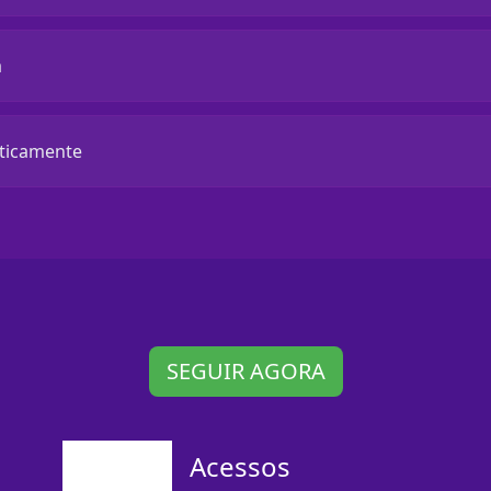
a
aticamente
SEGUIR AGORA
Acessos