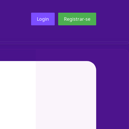
Login
Registrar-se