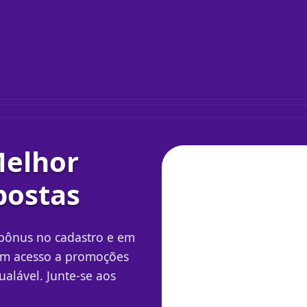
Melhor
postas
bônus no cadastro e em
em acesso a promoções
ualável. Junte-se aos