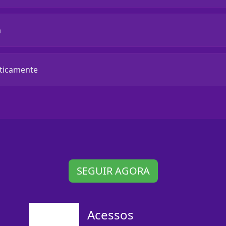
a
aticamente
SEGUIR AGORA
Acessos