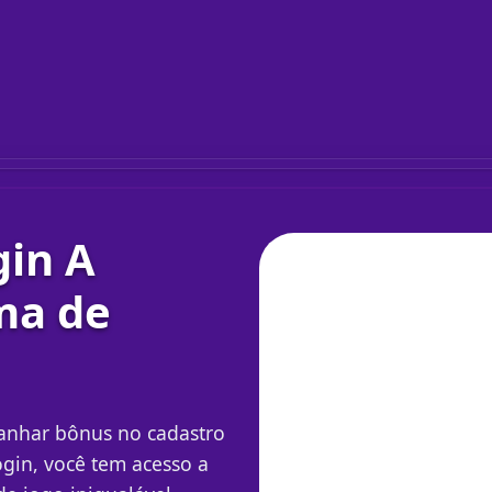
gin A
ma de
ganhar bônus no cadastro
gin, você tem acesso a