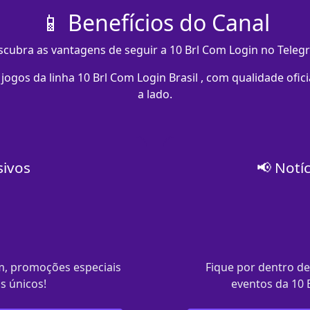
📱 Benefícios do Canal
cubra as vantagens de seguir a 10 Brl Com Login no Teleg
 jogos da linha 10 Brl Com Login Brasil , com qualidade ofic
a lado.
sivos
📢 Notí
m, promoções especiais
Fique por dentro d
s únicos!
eventos da 10 