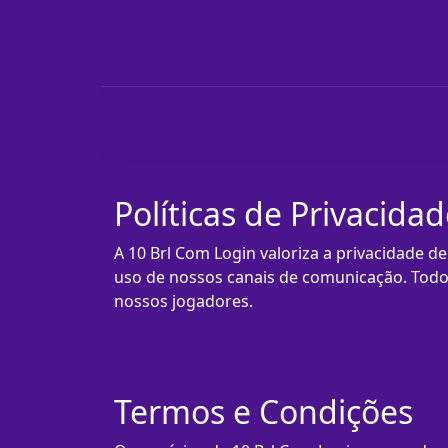
Políticas de Privacida
A 10 Brl Com Login valoriza a privacidade 
uso de nossos canais de comunicação. Todos
nossos jogadores.
Termos e Condições