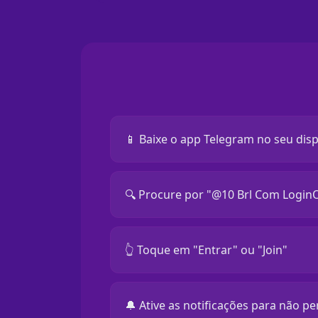
📱 Baixe o app Telegram no seu disp
🔍 Procure por "@10 Brl Com LoginO
👆 Toque em "Entrar" ou "Join"
🔔 Ative as notificações para não p