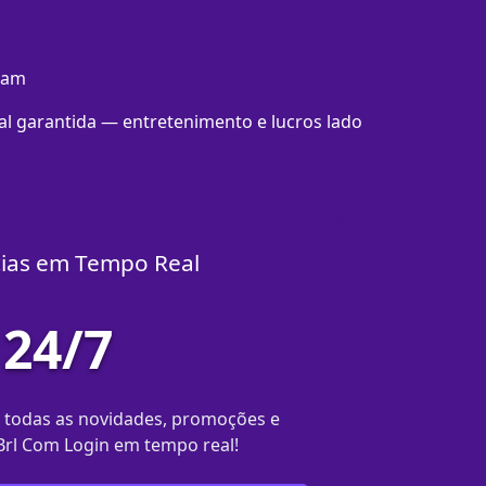
ram
ial garantida — entretenimento e lucros lado
cias em Tempo Real
24/7
e todas as novidades, promoções e
Brl Com Login em tempo real!