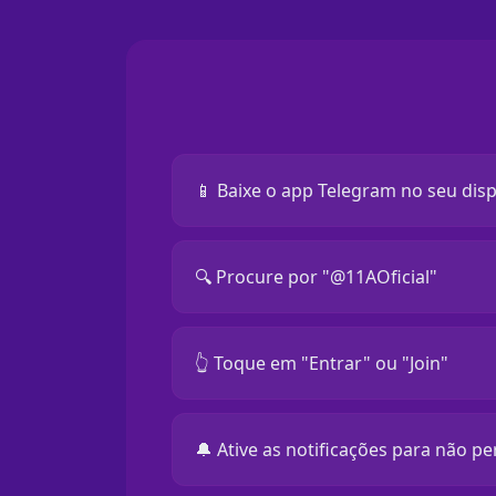
📱 Baixe o app Telegram no seu disp
🔍 Procure por "@11AOficial"
👆 Toque em "Entrar" ou "Join"
🔔 Ative as notificações para não p