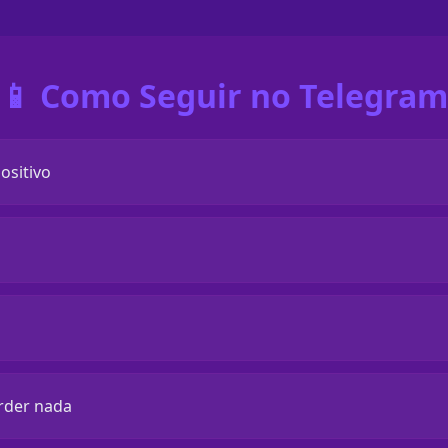
📱 Como Seguir no Telegram
ositivo
erder nada