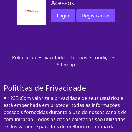
Acessos
Login
Registrar-se
Políticas de Privacidade
Termos e Condições
Sitemap
Políticas de Privacidade
A 123Br.Com valoriza a privacidade de seus usuários e
está empenhada em proteger todas as informações
pessoais fornecidas durante o uso de nossos canais de
comunicação. Todos os dados coletados são utilizados
exclusivamente para fins de melhoria contínua da