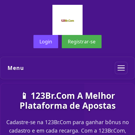
Login
Registrar-se
Menu
📱 123Br.Com A Melhor
Plataforma de Apostas
Cadastre-se na 123Br.Com para ganhar bônus no
cadastro e em cada recarga. Com a 123Br.Com,