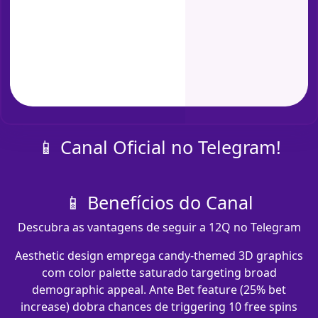
📱 Canal Oficial no Telegram!
📱 Benefícios do Canal
Descubra as vantagens de seguir a 12Q no Telegram
Aesthetic design emprega candy-themed 3D graphics
com color palette saturado targeting broad
demographic appeal. Ante Bet feature (25% bet
increase) dobra chances de triggering 10 free spins