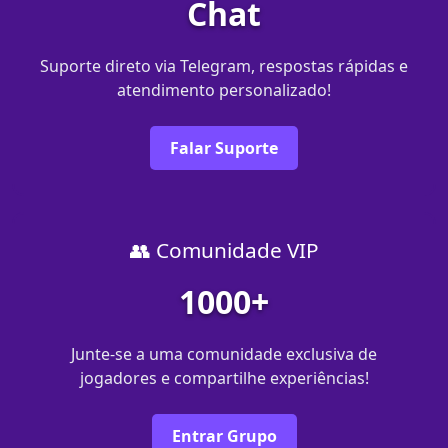
Chat
Suporte direto via Telegram, respostas rápidas e
atendimento personalizado!
Falar Suporte
👥 Comunidade VIP
1000+
Junte-se a uma comunidade exclusiva de
jogadores e compartilhe experiências!
Entrar Grupo