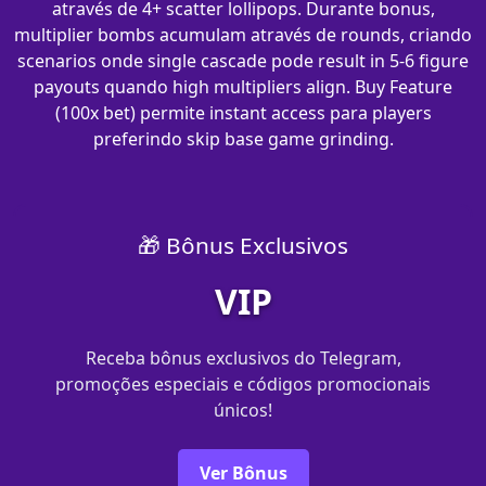
através de 4+ scatter lollipops. Durante bonus,
multiplier bombs acumulam através de rounds, criando
scenarios onde single cascade pode result in 5-6 figure
payouts quando high multipliers align. Buy Feature
(100x bet) permite instant access para players
preferindo skip base game grinding.
🎁 Bônus Exclusivos
VIP
Receba bônus exclusivos do Telegram,
promoções especiais e códigos promocionais
únicos!
Ver Bônus