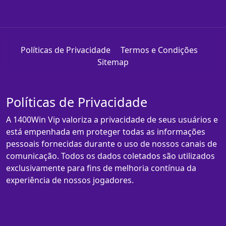
Políticas de Privacidade
Termos e Condições
Sitemap
Políticas de Privacidade
A 1400Win Vip valoriza a privacidade de seus usuários e
está empenhada em proteger todas as informações
pessoais fornecidas durante o uso de nossos canais de
comunicação. Todos os dados coletados são utilizados
exclusivamente para fins de melhoria contínua da
experiência de nossos jogadores.