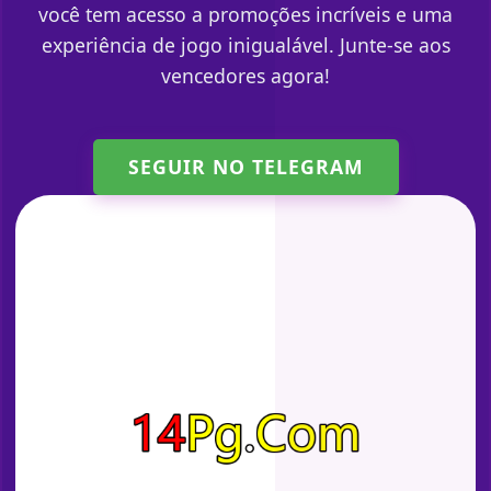
você tem acesso a promoções incríveis e uma
experiência de jogo inigualável. Junte-se aos
vencedores agora!
SEGUIR NO TELEGRAM