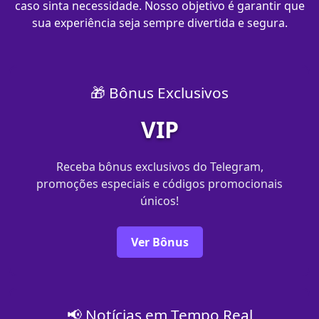
caso sinta necessidade. Nosso objetivo é garantir que
sua experiência seja sempre divertida e segura.
🎁 Bônus Exclusivos
VIP
Receba bônus exclusivos do Telegram,
promoções especiais e códigos promocionais
únicos!
Ver Bônus
📢 Notícias em Tempo Real