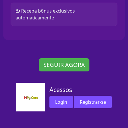
🎁 Receba bônus exclusivos
automaticamente
SEGUIR AGORA
Acessos
Login
Registrar-se