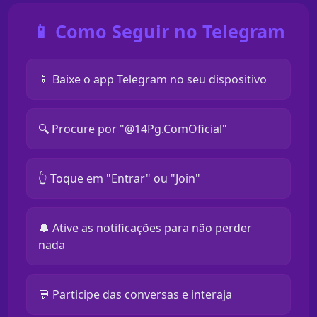
📱 Como Seguir no Telegram
📱 Baixe o app Telegram no seu dispositivo
🔍 Procure por "@14Pg.ComOficial"
👆 Toque em "Entrar" ou "Join"
🔔 Ative as notificações para não perder
nada
💬 Participe das conversas e interaja