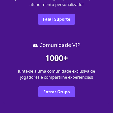
atendimento personalizado!
Falar Suporte
👥 Comunidade VIP
1000+
Junte-se a uma comunidade exclusiva de
jogadores e compartilhe experiências!
Entrar Grupo