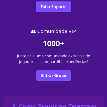
Falar Suporte
👥 Comunidade VIP
1000+
Junte-se a uma comunidade exclusiva de
jogadores e compartilhe experiências!
Entrar Grupo
📱 Como Seguir no Telegram