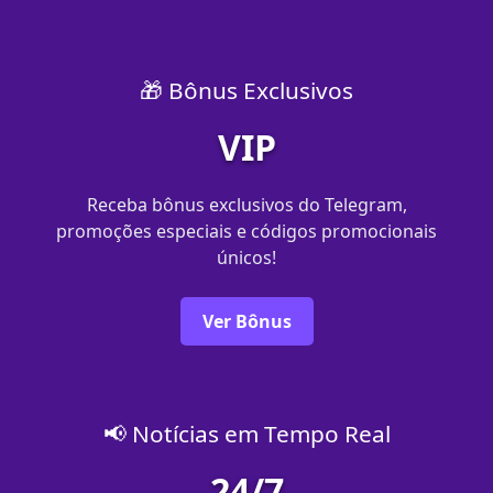
🎁 Bônus Exclusivos
VIP
Receba bônus exclusivos do Telegram,
promoções especiais e códigos promocionais
únicos!
Ver Bônus
📢 Notícias em Tempo Real
24/7