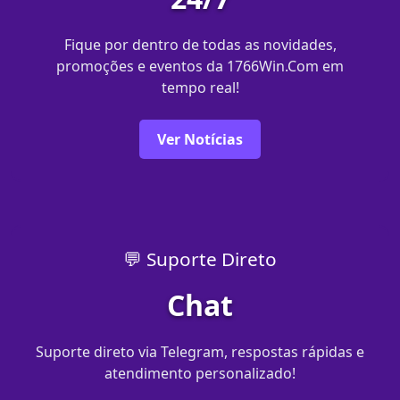
Fique por dentro de todas as novidades,
promoções e eventos da 1766Win.Com em
tempo real!
Ver Notícias
💬 Suporte Direto
Chat
Suporte direto via Telegram, respostas rápidas e
atendimento personalizado!