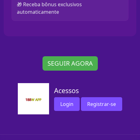
🎁 Receba bônus exclusivos
automaticamente
SEGUIR AGORA
Acessos
Login
Registrar-se