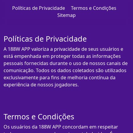
Políticas de Privacidade
Termos e Condições
Sitemap
Políticas de Privacidade
A 188W APP valoriza a privacidade de seus usuários e
está empenhada em proteger todas as informações
pessoais fornecidas durante o uso de nossos canais de
comunicação. Todos os dados coletados são utilizados
exclusivamente para fins de melhoria contínua da
experiência de nossos jogadores.
Termos e Condições
Os usuários da 188W APP concordam em respeitar