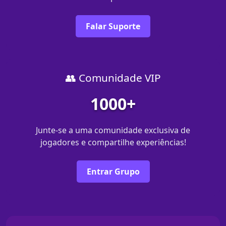
Falar Suporte
👥 Comunidade VIP
1000+
Junte-se a uma comunidade exclusiva de
jogadores e compartilhe experiências!
Entrar Grupo