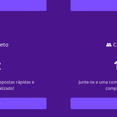
reto
👥 
t
espostas rápidas e
Junte-se a uma com
lizado!
compa
e