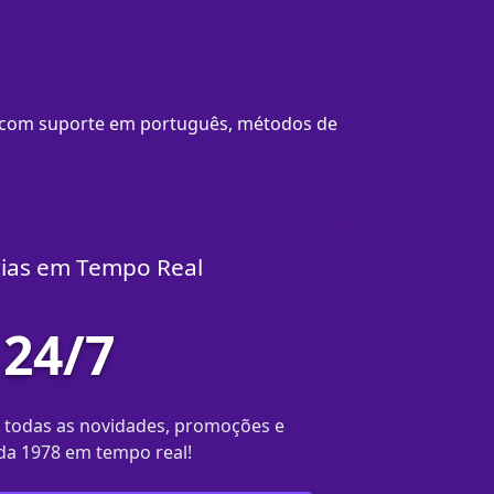
o, com suporte em português, métodos de
cias em Tempo Real
24/7
e todas as novidades, promoções e
da 1978 em tempo real!