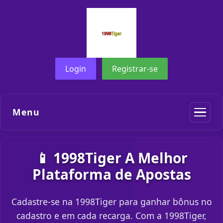
Login
Registrar-se
Menu
📱 1998Tiger A Melhor
Plataforma de Apostas
Cadastre-se na 1998Tiger para ganhar bônus no
cadastro e em cada recarga. Com a 1998Tiger,