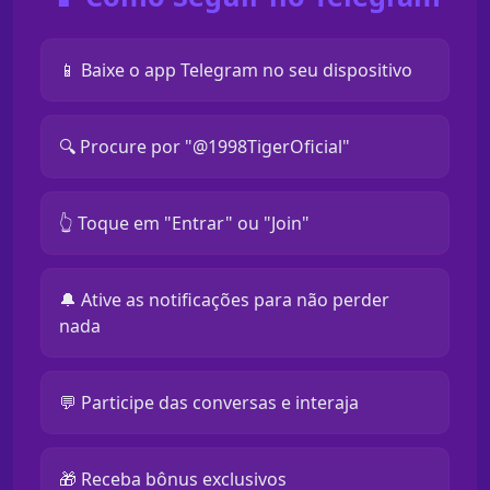
📱 Baixe o app Telegram no seu dispositivo
🔍 Procure por "@1998TigerOficial"
👆 Toque em "Entrar" ou "Join"
🔔 Ative as notificações para não perder
nada
💬 Participe das conversas e interaja
🎁 Receba bônus exclusivos