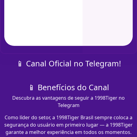
📱 Canal Oficial no Telegram!
📱 Benefícios do Canal
Descubra as vantagens de seguir a 1998Tiger no
Telegram
Como líder do setor, a 1998Tiger Brasil sempre coloca a
segurança do usuário em primeiro lugar — a 1998Tiger
garante a melhor experiência em todos os momentos.