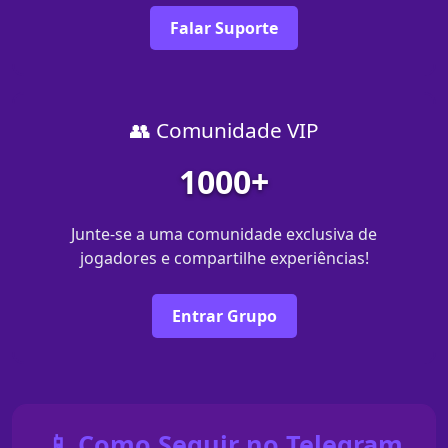
Falar Suporte
👥 Comunidade VIP
1000+
Junte-se a uma comunidade exclusiva de
jogadores e compartilhe experiências!
Entrar Grupo
📱 Como Seguir no Telegram