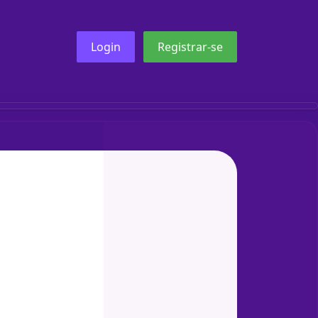
Login
Registrar-se