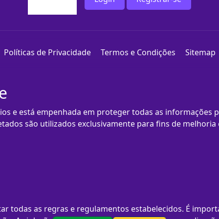
Políticas de Privacidade
Termos e Condições
Sitemap
de
ários e está empenhada em proteger todas as informações p
tados são utilizados exclusivamente para fins de melhoria
r todas as regras e regulamentos estabelecidos. É importa