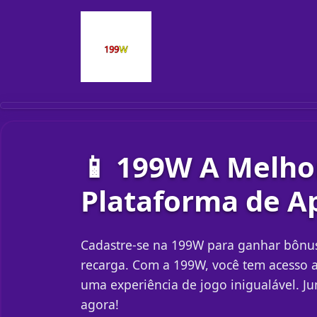
📱 199W A Melho
Plataforma de A
Cadastre-se na 199W para ganhar bônus
recarga. Com a 199W, você tem acesso a
uma experiência de jogo inigualável. J
agora!