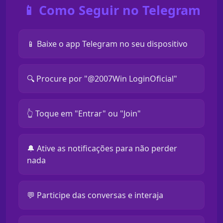
📱 Como Seguir no Telegram
📱 Baixe o app Telegram no seu dispositivo
🔍 Procure por "@2007Win LoginOficial"
👆 Toque em "Entrar" ou "Join"
🔔 Ative as notificações para não perder
nada
💬 Participe das conversas e interaja