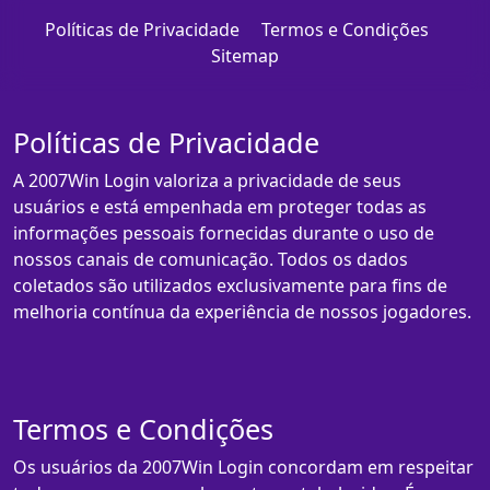
Políticas de Privacidade
Termos e Condições
Sitemap
Políticas de Privacidade
A 2007Win Login valoriza a privacidade de seus
usuários e está empenhada em proteger todas as
informações pessoais fornecidas durante o uso de
nossos canais de comunicação. Todos os dados
coletados são utilizados exclusivamente para fins de
melhoria contínua da experiência de nossos jogadores.
Termos e Condições
Os usuários da 2007Win Login concordam em respeitar