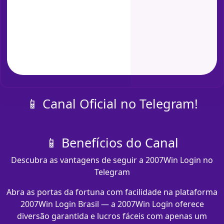
📱 Canal Oficial no Telegram!
📱 Benefícios do Canal
Descubra as vantagens de seguir a 2007Win Login no
Telegram
Abra as portas da fortuna com facilidade na plataforma
2007Win Login Brasil — a 2007Win Login oferece
diversão garantida e lucros fáceis com apenas um