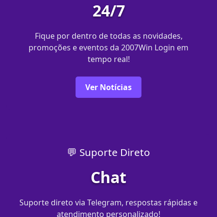
24/7
Fique por dentro de todas as novidades,
promoções e eventos da 2007Win Login em
tempo real!
Ver Notícias
💬 Suporte Direto
Chat
Suporte direto via Telegram, respostas rápidas e
atendimento personalizado!