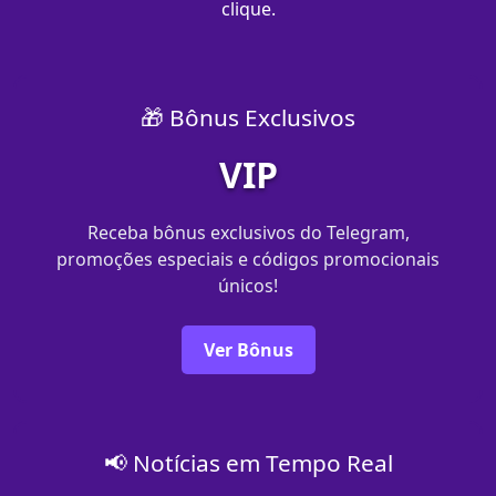
clique.
🎁 Bônus Exclusivos
VIP
Receba bônus exclusivos do Telegram,
promoções especiais e códigos promocionais
únicos!
Ver Bônus
📢 Notícias em Tempo Real