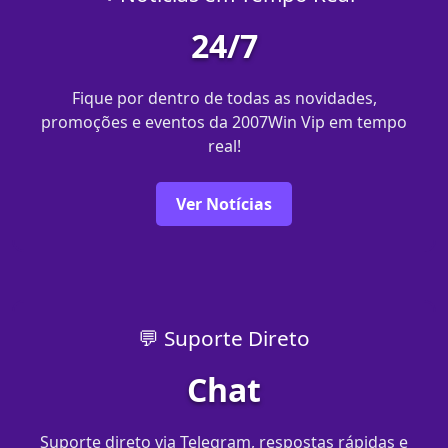
24/7
Fique por dentro de todas as novidades,
promoções e eventos da 2007Win Vip em tempo
real!
Ver Notícias
💬 Suporte Direto
Chat
Suporte direto via Telegram, respostas rápidas e