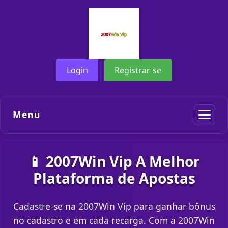
Login
Registrar-se
Menu
📱 2007Win Vip A Melhor
Plataforma de Apostas
Cadastre-se na 2007Win Vip para ganhar bônus
no cadastro e em cada recarga. Com a 2007Win