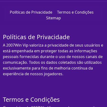
Políticas de Privacidade
Termos e Condições
Sitemap
Políticas de Privacidade
A 2007Win Vip valoriza a privacidade de seus usuários e
está empenhada em proteger todas as informações
pessoais fornecidas durante o uso de nossos canais de
comunicação. Todos os dados coletados são utilizados
exclusivamente para fins de melhoria contínua da
experiência de nossos jogadores.
Termos e Condições