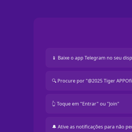
📱 Baixe o app Telegram no seu disp
🔍 Procure por "@2025 Tiger APPOfi
👆 Toque em "Entrar" ou "Join"
🔔 Ative as notificações para não p