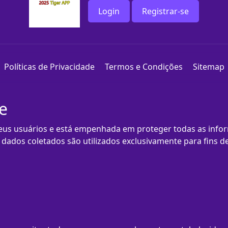
Login
Registrar-se
Políticas de Privacidade
Termos e Condições
Sitemap
de
 seus usuários e está empenhada em proteger todas as info
dados coletados são utilizados exclusivamente para fins d