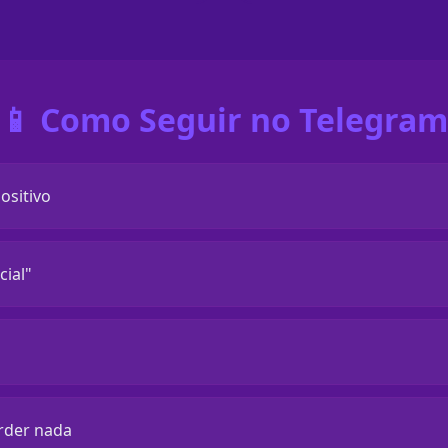
📱 Como Seguir no Telegram
ositivo
cial"
erder nada