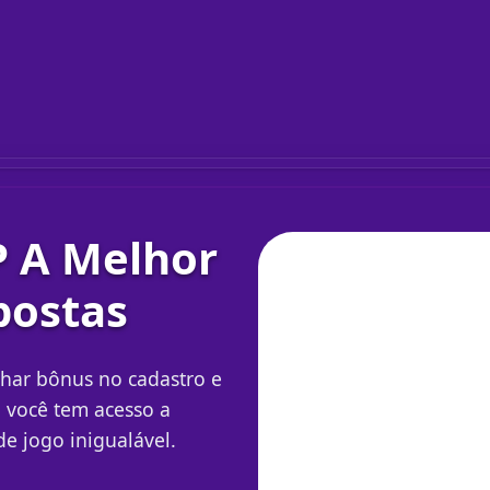
P A Melhor
postas
nhar bônus no cadastro e
 você tem acesso a
e jogo inigualável.