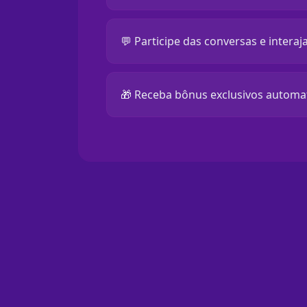
💬 Participe das conversas e interaj
🎁 Receba bônus exclusivos autom