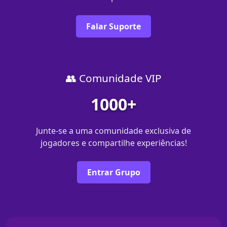
Falar Suporte
👥 Comunidade VIP
1000+
Junte-se a uma comunidade exclusiva de
jogadores e compartilhe experiências!
Entrar Grupo