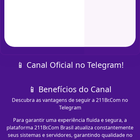
📱 Canal Oficial no Telegram!
📱 Benefícios do Canal
Descubra as vantagens de seguir a 211Br.Com no
Telegram
Para garantir uma experiência fluida e segura, a
plataforma 211Br.Com Brasil atualiza constantemente
seus sistemas e servidores, garantindo qualidade no