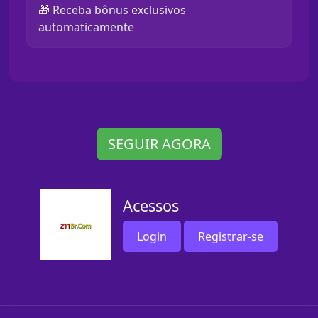
🎁 Receba bônus exclusivos
automaticamente
SEGUIR AGORA
Acessos
Login
Registrar-se