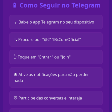
📱 Como Seguir no Telegram
📱 Baixe o app Telegram no seu dispositivo
🔍 Procure por "@211Br.ComOficial"
👆 Toque em "Entrar" ou "Join"
🔔 Ative as notificações para não perder
nada
💬 Participe das conversas e interaja