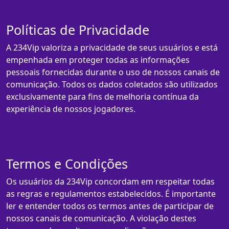
Políticas de Privacidade
A 234Vip valoriza a privacidade de seus usuários e está
empenhada em proteger todas as informações
pessoais fornecidas durante o uso de nossos canais de
comunicação. Todos os dados coletados são utilizados
exclusivamente para fins de melhoria contínua da
experiência de nossos jogadores.
Termos e Condições
Os usuários da 234Vip concordam em respeitar todas
as regras e regulamentos estabelecidos. É importante
ler e entender todos os termos antes de participar de
nossos canais de comunicação. A violação destes