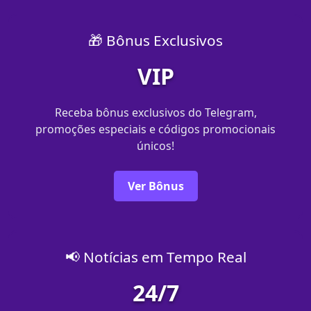
🎁 Bônus Exclusivos
VIP
Receba bônus exclusivos do Telegram,
promoções especiais e códigos promocionais
únicos!
Ver Bônus
📢 Notícias em Tempo Real
24/7