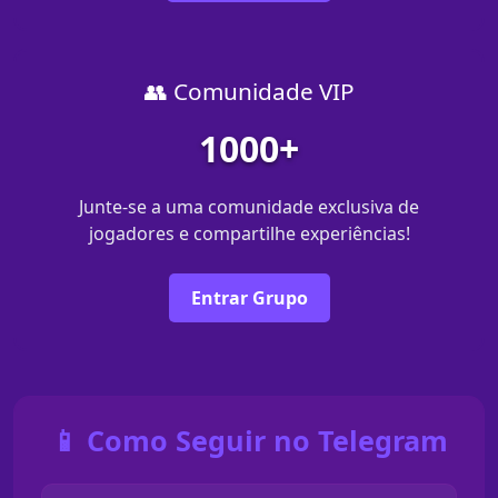
👥 Comunidade VIP
1000+
Junte-se a uma comunidade exclusiva de
jogadores e compartilhe experiências!
Entrar Grupo
📱 Como Seguir no Telegram