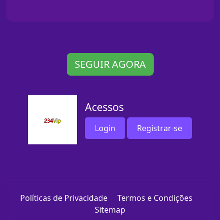
SEGUIR AGORA
Acessos
Login
Registrar-se
Políticas de Privacidade
Termos e Condições
Sitemap