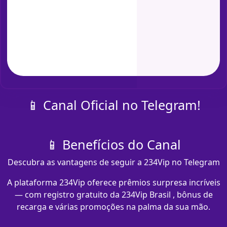
📱 Canal Oficial no Telegram!
📱 Benefícios do Canal
Descubra as vantagens de seguir a 234Vip no Telegram
A plataforma 234Vip oferece prêmios surpresa incríveis
— com registro gratuito da 234Vip Brasil , bônus de
recarga e várias promoções na palma da sua mão.