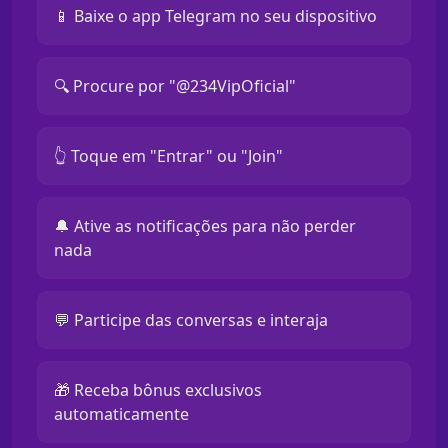
📱 Baixe o app Telegram no seu dispositivo
🔍 Procure por "@234VipOficial"
👆 Toque em "Entrar" ou "Join"
🔔 Ative as notificações para não perder
nada
💬 Participe das conversas e interaja
🎁 Receba bônus exclusivos
automaticamente