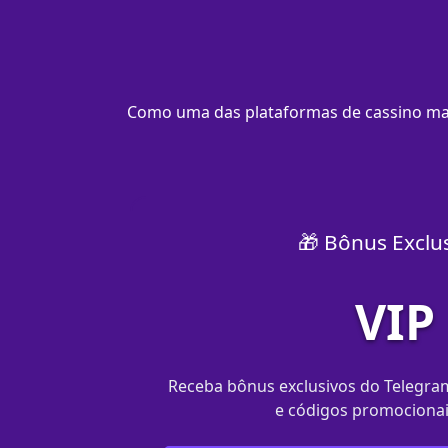
Como uma das plataformas de cassino mais
🎁 Bônus Exclu
VIP
Receba bônus exclusivos do Telegra
e códigos promocionai