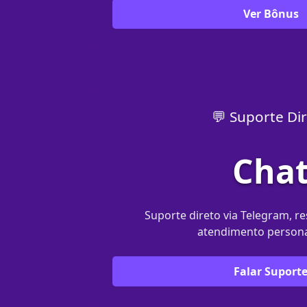
Ver Bônus
💬 Suporte Di
Cha
Suporte direto via Telegram, r
atendimento persona
Falar Suport