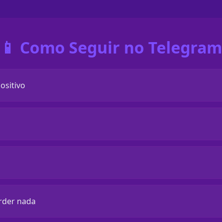
📱 Como Seguir no Telegram
ositivo
erder nada