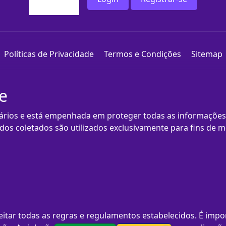
Políticas de Privacidade
Termos e Condições
Sitemap
de
suários e está empenhada em proteger todas as informações
os coletados são utilizados exclusivamente para fins de m
tar todas as regras e regulamentos estabelecidos. É impor