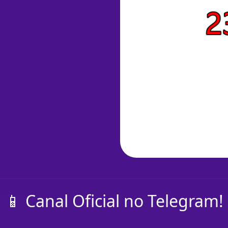
📱 Canal Oficial no Telegram!