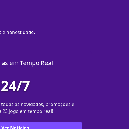
a e honestidade.
cias em Tempo Real
24/7
e todas as novidades, promoções e
a 23 Jogo em tempo real!
Ver Notícias