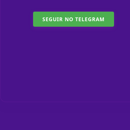
SEGUIR NO TELEGRAM