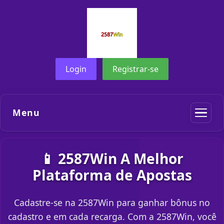
Login
Registrar-se
Menu
📱 2587Win A Melhor
Plataforma de Apostas
Cadastre-se na 2587Win para ganhar bônus no
cadastro e em cada recarga. Com a 2587Win, você