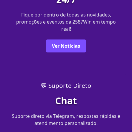
Fique por dentro de todas as novidades,
promoções e eventos da 2587Win em tempo
real!
Ver Notícias
💬 Suporte Direto
Chat
Suporte direto via Telegram, respostas rápidas e
atendimento personalizado!