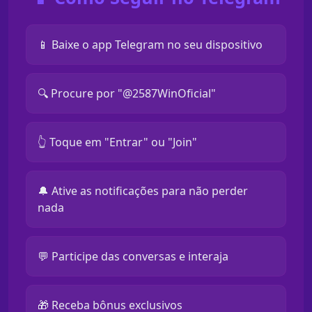
📱 Baixe o app Telegram no seu dispositivo
🔍 Procure por "@2587WinOficial"
👆 Toque em "Entrar" ou "Join"
🔔 Ative as notificações para não perder
nada
💬 Participe das conversas e interaja
🎁 Receba bônus exclusivos