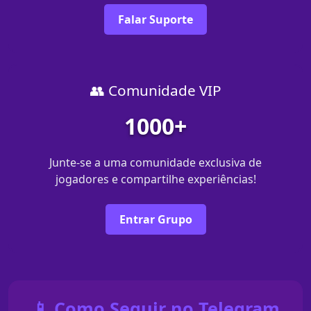
Falar Suporte
👥 Comunidade VIP
1000+
Junte-se a uma comunidade exclusiva de
jogadores e compartilhe experiências!
Entrar Grupo
📱 Como Seguir no Telegram