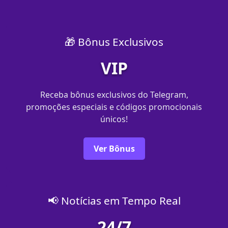
🎁 Bônus Exclusivos
VIP
Receba bônus exclusivos do Telegram,
promoções especiais e códigos promocionais
únicos!
Ver Bônus
📢 Notícias em Tempo Real
24/7