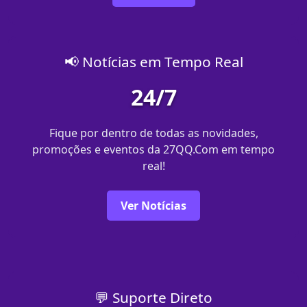
📢 Notícias em Tempo Real
24/7
Fique por dentro de todas as novidades,
promoções e eventos da 27QQ.Com em tempo
real!
Ver Notícias
💬 Suporte Direto