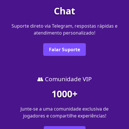
Chat
Suporte direto via Telegram, respostas rápidas e
atendimento personalizado!
Falar Suporte
👥 Comunidade VIP
1000+
Junte-se a uma comunidade exclusiva de
jogadores e compartilhe experiências!