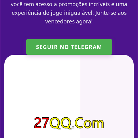
você tem acesso a promoções incríveis e uma
experiência de jogo inigualável. Junte-se aos
vencedores agora!
SEGUIR NO TELEGRAM