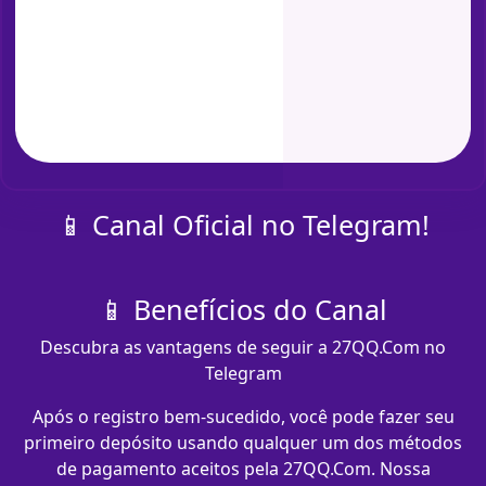
📱 Canal Oficial no Telegram!
📱 Benefícios do Canal
Descubra as vantagens de seguir a 27QQ.Com no
Telegram
Após o registro bem-sucedido, você pode fazer seu
primeiro depósito usando qualquer um dos métodos
de pagamento aceitos pela 27QQ.Com. Nossa