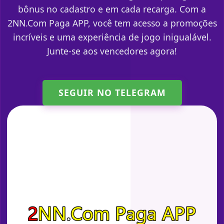
bônus no cadastro e em cada recarga. Com a
2NN.Com Paga APP, você tem acesso a promoções
incríveis e uma experiência de jogo inigualável.
Junte-se aos vencedores agora!
SEGUIR NO TELEGRAM