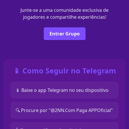
Junte-se a uma comunidade exclusiva de
jogadores e compartilhe experiências!
Entrar Grupo
📱 Como Seguir no Telegram
📱 Baixe o app Telegram no seu dispositivo
🔍 Procure por "@2NN.Com Paga APPOficial"