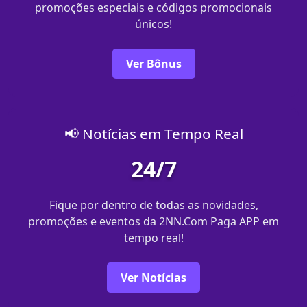
promoções especiais e códigos promocionais
únicos!
Ver Bônus
📢 Notícias em Tempo Real
24/7
Fique por dentro de todas as novidades,
promoções e eventos da 2NN.Com Paga APP em
tempo real!
Ver Notícias