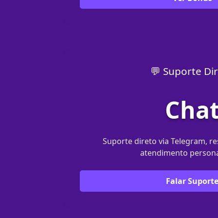
💬 Suporte Di
Cha
Suporte direto via Telegram, r
atendimento persona
Falar Suport