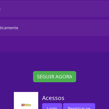
a
aticamente
SEGUIR AGORA
Acessos
Login
Registrar-se