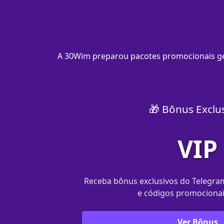
A 30Wim preparou pacotes promocionais ge
🎁 Bônus Exclu
VIP
Receba bônus exclusivos do Telegra
e códigos promocionai
Ver Bônus