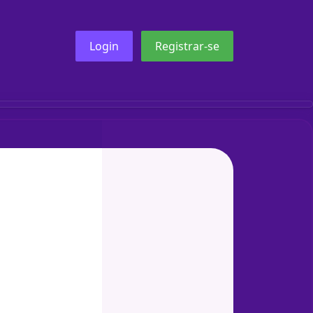
Login
Registrar-se