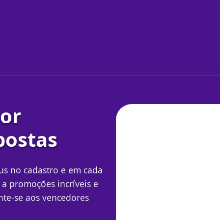
or
postas
us no cadastro e em cada
a promoções incríveis e
unte-se aos vencedores