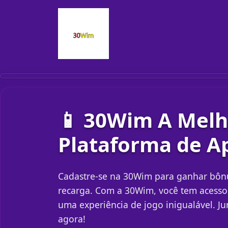
📱 30Wim A Melh
Plataforma de A
Cadastre-se na 30Wim para ganhar bôn
recarga. Com a 30Wim, você tem acesso 
uma experiência de jogo inigualável. J
agora!