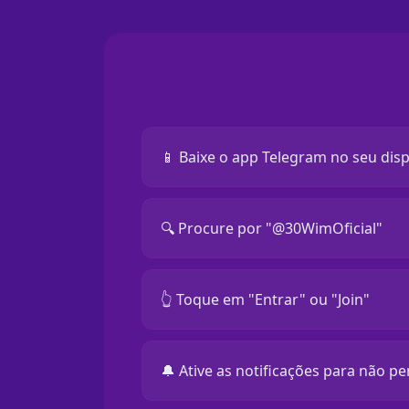
📱 Baixe o app Telegram no seu disp
🔍 Procure por "@30WimOficial"
👆 Toque em "Entrar" ou "Join"
🔔 Ative as notificações para não p