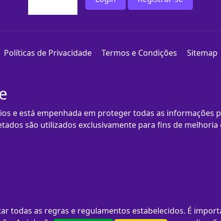
Políticas de Privacidade
Termos e Condições
Sitemap
de
ários e está empenhada em proteger todas as informações 
tados são utilizados exclusivamente para fins de melhoria
r todas as regras e regulamentos estabelecidos. É import