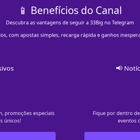
📱 Benefícios do Canal
Descubra as vantagens de seguir a 33Big no Telegram
dos, com apostas simples, recarga rápida e ganhos inespera
sivos
📢 Notí
m, promoções especiais
Fique por dentro d
s únicos!
eventos 