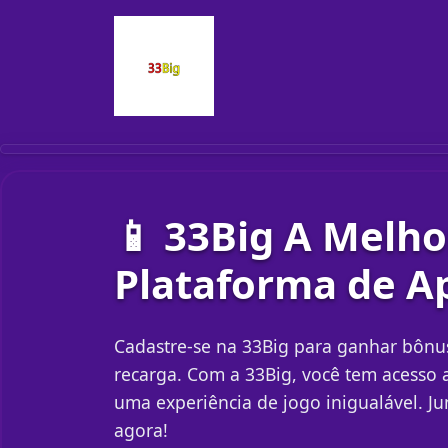
📱 33Big A Melho
Plataforma de A
Cadastre-se na 33Big para ganhar bônu
recarga. Com a 33Big, você tem acesso 
uma experiência de jogo inigualável. J
agora!