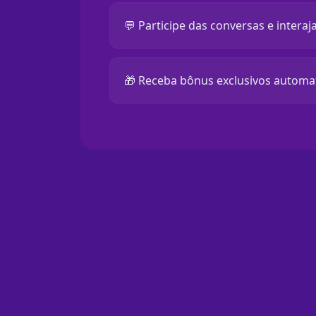
💬 Participe das conversas e interaj
🎁 Receba bônus exclusivos autom