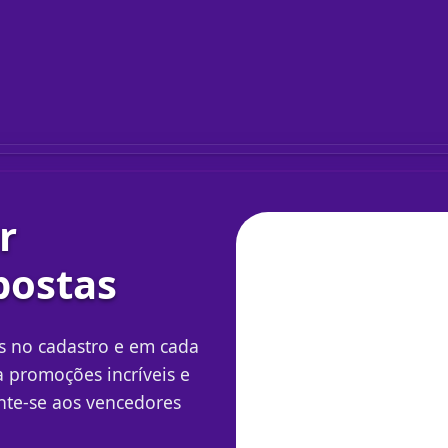
r
postas
s no cadastro e em cada
a promoções incríveis e
unte-se aos vencedores