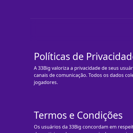
Políticas de Privacida
A 33Big valoriza a privacidade de seus usu
canais de comunicação. Todos os dados cole
jogadores.
Termos e Condições
Os usuários da 33Big concordam em respeita