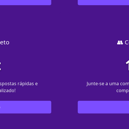
reto
👥 
t
espostas rápidas e
Junte-se a uma com
lizado!
compa
e