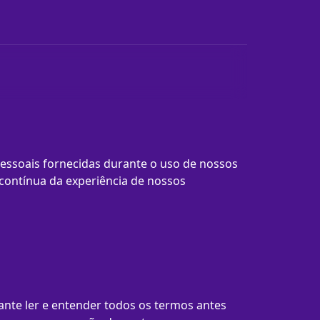
pessoais fornecidas durante o uso de nossos
 contínua da experiência de nossos
ante ler e entender todos os termos antes