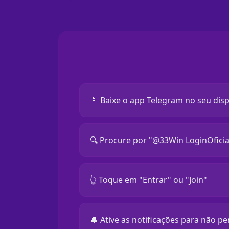
📱 Baixe o app Telegram no seu disp
🔍 Procure por "@33Win LoginOficia
👆 Toque em "Entrar" ou "Join"
🔔 Ative as notificações para não p