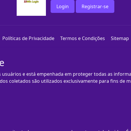
Login
Registrar-se
Políticas de Privacidade
Termos e Condições
Sitemap
de
us usuários e está empenhada em proteger todas as inform
os coletados são utilizados exclusivamente para fins de m