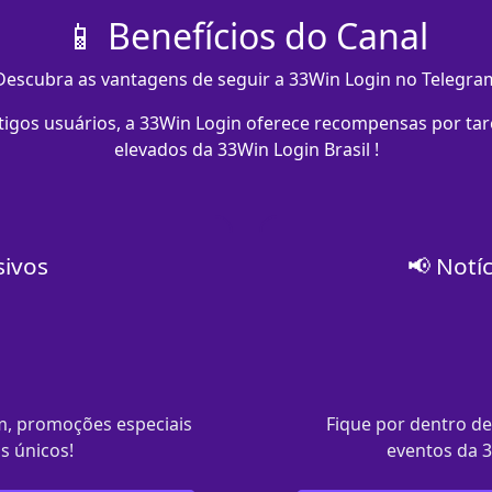
📱 Benefícios do Canal
Descubra as vantagens de seguir a 33Win Login no Telegra
ntigos usuários, a 33Win Login oferece recompensas por t
elevados da 33Win Login Brasil !
sivos
📢 Notí
m, promoções especiais
Fique por dentro d
s únicos!
eventos da 