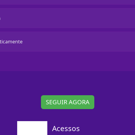
a
aticamente
SEGUIR AGORA
Acessos