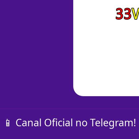
📱 Canal Oficial no Telegram!