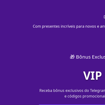
Com presentes incríveis para novos e a
🎁 Bônus Exclu
VIP
Receba bônus exclusivos do Telegra
e códigos promocionai