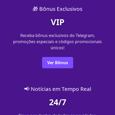
🎁 Bônus Exclusivos
VIP
Receba bônus exclusivos do Telegram,
promoções especiais e códigos promocionais
únicos!
Ver Bônus
📢 Notícias em Tempo Real
24/7