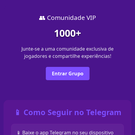
👥 Comunidade VIP
1000+
Junte-se a uma comunidade exclusiva de
jogadores e compartilhe experiências!
Entrar Grupo
📱 Como Seguir no Telegram
📱 Baixe o app Telegram no seu dispositivo