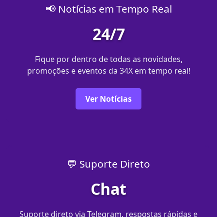
📢 Notícias em Tempo Real
24/7
Fique por dentro de todas as novidades,
promoções e eventos da 34X em tempo real!
Ver Notícias
💬 Suporte Direto
Chat
Suporte direto via Telegram, respostas rápidas e