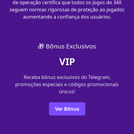
de operação certifica que todos os jogos do 34X
seguem normas rigorosas de proteção ao jogador,
aumentando a confiança dos usuários.
🎁 Bônus Exclusivos
VIP
Receba bônus exclusivos do Telegram,
promoções especiais e códigos promocionais
únicos!
Ver Bônus