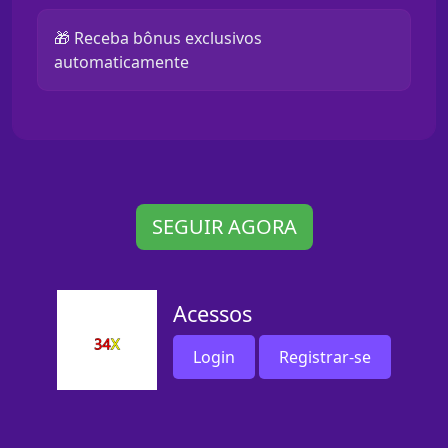
🎁 Receba bônus exclusivos
automaticamente
SEGUIR AGORA
Acessos
Login
Registrar-se