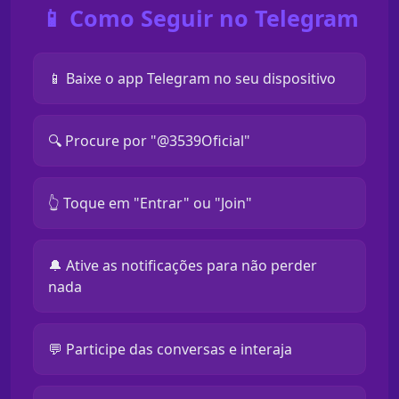
📱 Como Seguir no Telegram
📱 Baixe o app Telegram no seu dispositivo
🔍 Procure por "@3539Oficial"
👆 Toque em "Entrar" ou "Join"
🔔 Ative as notificações para não perder
nada
💬 Participe das conversas e interaja