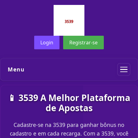
Login
Registrar-se
Menu
📱 3539 A Melhor Plataforma
de Apostas
Cadastre-se na 3539 para ganhar bônus no
cadastro e em cada recarga. Com a 3539, você