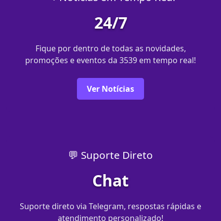
24/7
Fique por dentro de todas as novidades,
promoções e eventos da 3539 em tempo real!
Ver Notícias
💬 Suporte Direto
Chat
Suporte direto via Telegram, respostas rápidas e
atendimento personalizado!