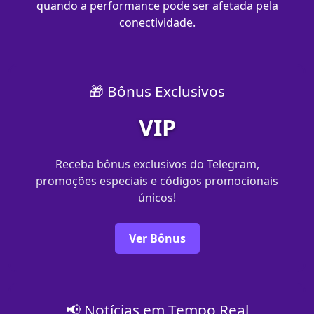
quando a performance pode ser afetada pela
conectividade.
🎁 Bônus Exclusivos
VIP
Receba bônus exclusivos do Telegram,
promoções especiais e códigos promocionais
únicos!
Ver Bônus
📢 Notícias em Tempo Real