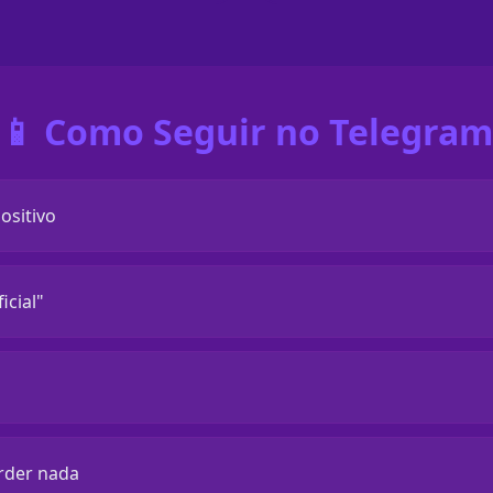
📱 Como Seguir no Telegram
ositivo
cial"
erder nada