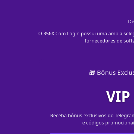
De
O 356X Com Login possui uma ampla seleçã
fornecedores de soft
🎁 Bônus Exclu
VIP
Receba bônus exclusivos do Telegra
e códigos promocionai