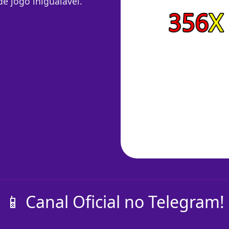
e jogo inigualável.
📱 Canal Oficial no Telegram!