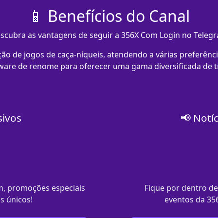
📱 Benefícios do Canal
scubra as vantagens de seguir a 356X Com Login no Teleg
o de jogos de caça-níqueis, atendendo a várias preferênc
ware de renome para oferecer uma gama diversificada de tít
sivos
📢 Notí
m, promoções especiais
Fique por dentro d
s únicos!
eventos da 35