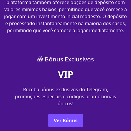
plataforma também oferece opções de depósito com
valores mínimos baixos, permitindo que você comece a
jogar com um investimento inicial modesto. O depósito
é processado instantaneamente na maioria dos casos,
permitindo que você comece a jogar imediatamente.
🎁 Bônus Exclusivos
VIP
Receba bônus exclusivos do Telegram,
promoções especiais e códigos promocionais
únicos!
Ver Bônus