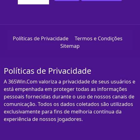
Políticas de Privacidade
Termos e Condições
Sitemap
Políticas de Privacidade
A 365Win.Com valoriza a privacidade de seus usuários e
está empenhada em proteger todas as informações
pessoais fornecidas durante o uso de nossos canais de
comunicação. Todos os dados coletados são utilizados
exclusivamente para fins de melhoria contínua da
experiência de nossos jogadores.