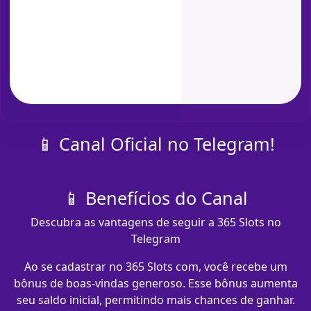
📱 Canal Oficial no Telegram!
📱 Benefícios do Canal
Descubra as vantagens de seguir a 365 Slots no
Telegram
Ao se cadastrar no 365 Slots com​, você recebe um
bônus de boas-vindas generoso. Esse bônus aumenta
seu saldo inicial, permitindo mais chances de ganhar.