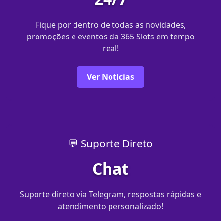
Fique por dentro de todas as novidades,
promoções e eventos da 365 Slots em tempo
real!
Ver Notícias
💬 Suporte Direto
Chat
Suporte direto via Telegram, respostas rápidas e
atendimento personalizado!