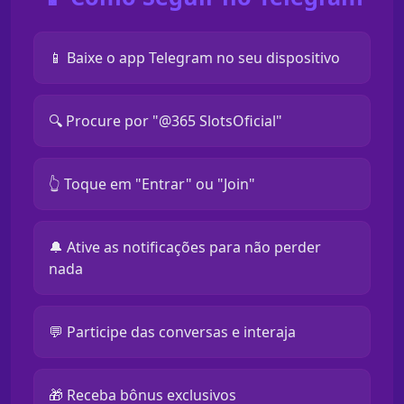
📱 Baixe o app Telegram no seu dispositivo
🔍 Procure por "@365 SlotsOficial"
👆 Toque em "Entrar" ou "Join"
🔔 Ative as notificações para não perder
nada
💬 Participe das conversas e interaja
🎁 Receba bônus exclusivos