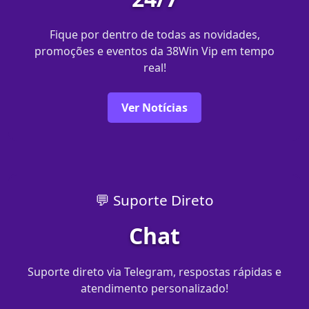
Fique por dentro de todas as novidades,
promoções e eventos da 38Win Vip em tempo
real!
Ver Notícias
💬 Suporte Direto
Chat
Suporte direto via Telegram, respostas rápidas e
atendimento personalizado!