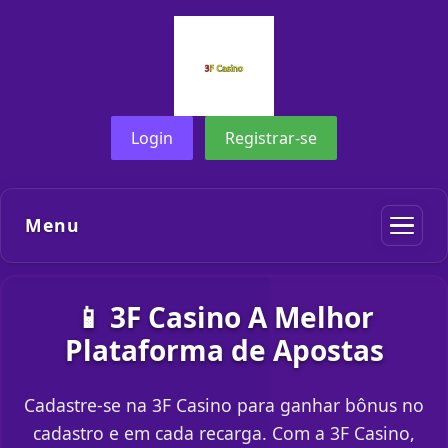
Login
Registrar-se
Menu
📱 3F Casino A Melhor
Plataforma de Apostas
Cadastre-se na 3F Casino para ganhar bônus no
cadastro e em cada recarga. Com a 3F Casino,