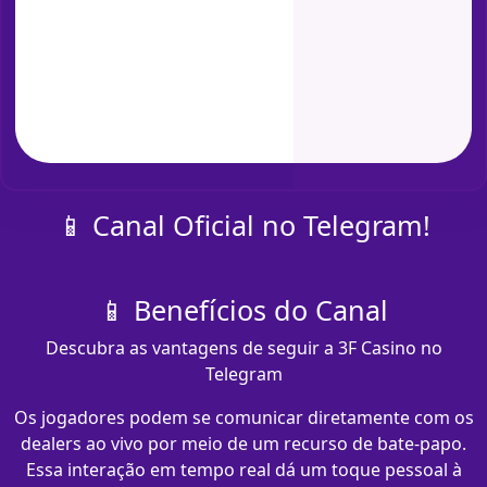
📱 Canal Oficial no Telegram!
📱 Benefícios do Canal
Descubra as vantagens de seguir a 3F Casino no
Telegram
Os jogadores podem se comunicar diretamente com os
dealers ao vivo por meio de um recurso de bate-papo.
Essa interação em tempo real dá um toque pessoal à