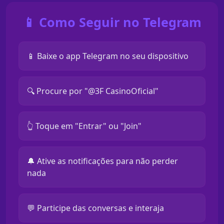
📱 Como Seguir no Telegram
📱 Baixe o app Telegram no seu dispositivo
🔍 Procure por "@3F CasinoOficial"
👆 Toque em "Entrar" ou "Join"
🔔 Ative as notificações para não perder
nada
💬 Participe das conversas e interaja