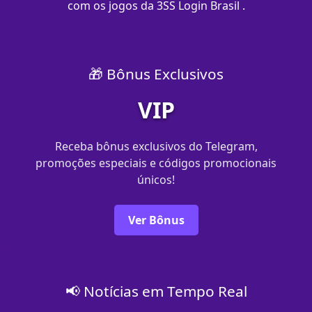
com os jogos da 3SS Login Brasil .
🎁 Bônus Exclusivos
VIP
Receba bônus exclusivos do Telegram,
promoções especiais e códigos promocionais
únicos!
Ver Bônus
📢 Notícias em Tempo Real