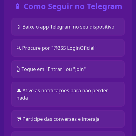
📱 Como Seguir no Telegram
📱 Baixe o app Telegram no seu dispositivo
🔍 Procure por "@3SS LoginOficial"
👆 Toque em "Entrar" ou "Join"
🔔 Ative as notificações para não perder
nada
💬 Participe das conversas e interaja