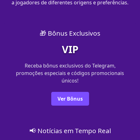
a jogadores de diferentes origens e preferências.
🎁 Bônus Exclusivos
VIP
Receba bônus exclusivos do Telegram,
promoções especiais e códigos promocionais
únicos!
Ver Bônus
📢 Notícias em Tempo Real