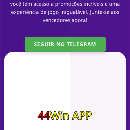
você tem acesso a promoções incríveis e uma
experiência de jogo inigualável. Junte-se aos
vencedores agora!
SEGUIR NO TELEGRAM