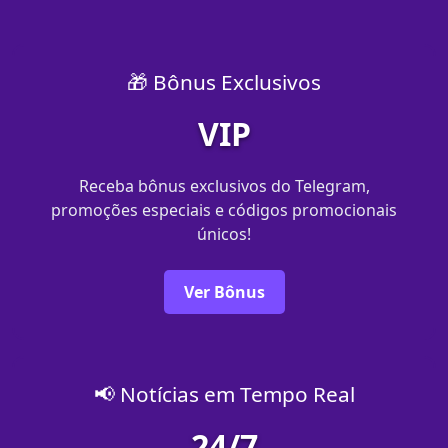
🎁 Bônus Exclusivos
VIP
Receba bônus exclusivos do Telegram,
promoções especiais e códigos promocionais
únicos!
Ver Bônus
📢 Notícias em Tempo Real
24/7