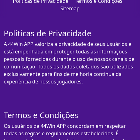
Políticas de Privacidade
Termos e Condições
Sitemap
Políticas de Privacidade
A 44Win APP valoriza a privacidade de seus usuários e
está empenhada em proteger todas as informações
pessoais fornecidas durante o uso de nossos canais de
comunicação. Todos os dados coletados são utilizados
exclusivamente para fins de melhoria contínua da
experiência de nossos jogadores.
Termos e Condições
Os usuários da 44Win APP concordam em respeitar
todas as regras e regulamentos estabelecidos. É