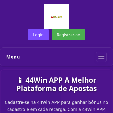
Login
Registrar-se
Menu
📱 44Win APP A Melhor
Plataforma de Apostas
Cadastre-se na 44Win APP para ganhar bônus no
cadastro e em cada recarga. Com a 44Win APP,