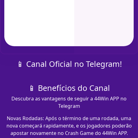
📱 Canal Oficial no Telegram!
📱 Benefícios do Canal
Descubra as vantagens de seguir a 44Win APP no
Telegram
Novas Rodadas: Após o término de uma rodada, uma
nova começará rapidamente, e os jogadores poderão
apostar novamente no Crash Game do 44Win APP.