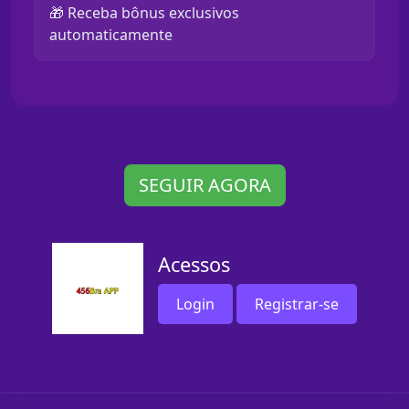
🎁 Receba bônus exclusivos
automaticamente
SEGUIR AGORA
Acessos
Login
Registrar-se