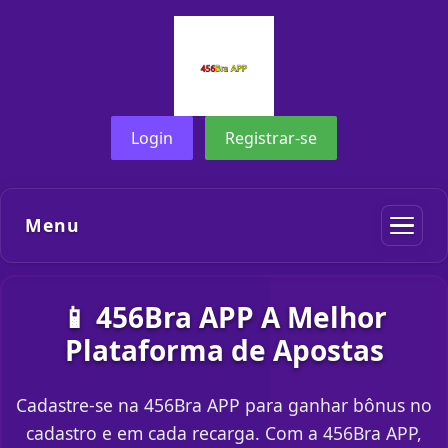
Login
Registrar-se
Menu
📱 456Bra APP A Melhor
Plataforma de Apostas
Cadastre-se na 456Bra APP para ganhar bônus no
cadastro e em cada recarga. Com a 456Bra APP,