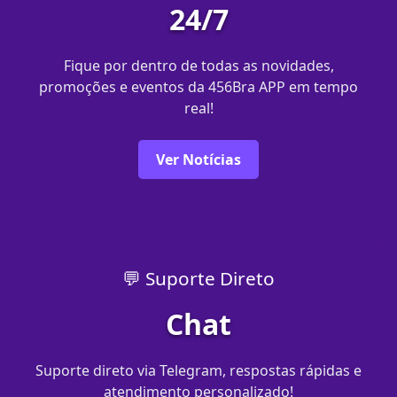
24/7
Fique por dentro de todas as novidades,
promoções e eventos da 456Bra APP em tempo
real!
Ver Notícias
💬 Suporte Direto
Chat
Suporte direto via Telegram, respostas rápidas e
atendimento personalizado!