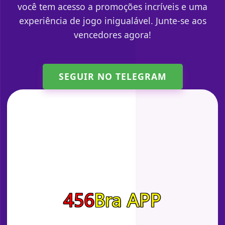
você tem acesso a promoções incríveis e uma
experiência de jogo inigualável. Junte-se aos
vencedores agora!
SEGUIR NO TELEGRAM