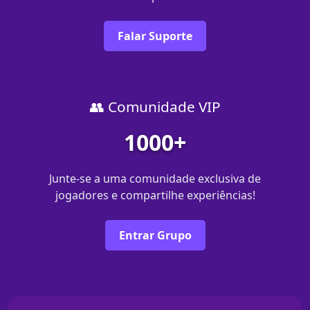
Falar Suporte
👥 Comunidade VIP
1000+
Junte-se a uma comunidade exclusiva de
jogadores e compartilhe experiências!
Entrar Grupo