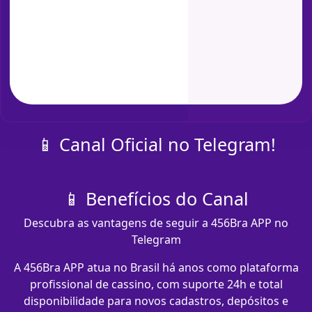
📱 Canal Oficial no Telegram!
📱 Benefícios do Canal
Descubra as vantagens de seguir a 456Bra APP no
Telegram
A 456Bra APP atua no Brasil há anos como plataforma
profissional de cassino, com suporte 24h e total
disponibilidade para novos cadastros, depósitos e