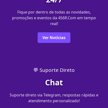
Fique por dentro de todas as novidades,
promoções e eventos da 456R.Com em tempo
real!
Ver Notícias
💬 Suporte Direto
Chat
Suporte direto via Telegram, respostas rápidas e
atendimento personalizado!