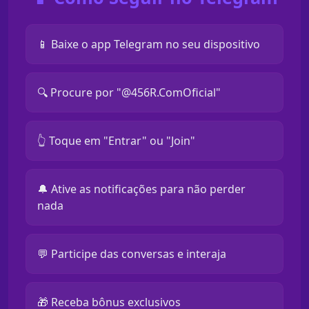
📱 Baixe o app Telegram no seu dispositivo
🔍 Procure por "@456R.ComOficial"
👆 Toque em "Entrar" ou "Join"
🔔 Ative as notificações para não perder
nada
💬 Participe das conversas e interaja
🎁 Receba bônus exclusivos