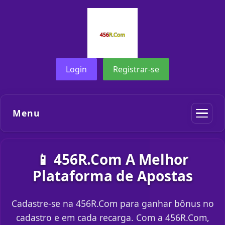
Login
Registrar-se
Menu
📱 456R.Com A Melhor
Plataforma de Apostas
Cadastre-se na 456R.Com para ganhar bônus no
cadastro e em cada recarga. Com a 456R.Com,