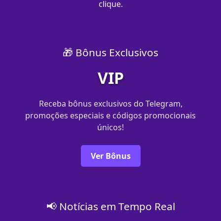
clique.
🎁 Bônus Exclusivos
VIP
Receba bônus exclusivos do Telegram,
promoções especiais e códigos promocionais
únicos!
Ver Bônus
📢 Notícias em Tempo Real