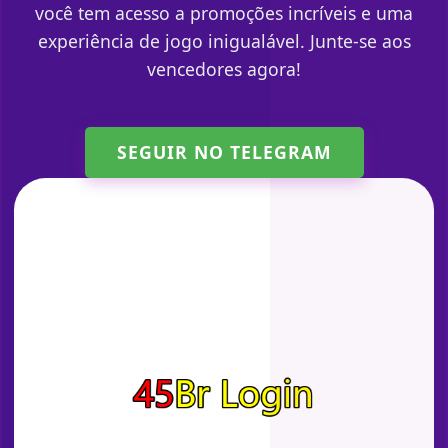
você tem acesso a promoções incríveis e uma
experiência de jogo inigualável. Junte-se aos
vencedores agora!
SEGUIR NO TELEGRAM