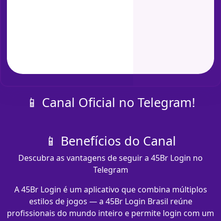
📱 Canal Oficial no Telegram!
📱 Benefícios do Canal
Descubra as vantagens de seguir a 45Br Login no
Telegram
A 45Br Login é um aplicativo que combina múltiplos
estilos de jogos — a 45Br Login Brasil reúne
profissionais do mundo inteiro e permite login com um