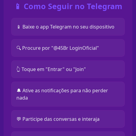
📱 Como Seguir no Telegram
📱 Baixe o app Telegram no seu dispositivo
🔍 Procure por "@45Br LoginOficial"
👆 Toque em "Entrar" ou "Join"
🔔 Ative as notificações para não perder
nada
💬 Participe das conversas e interaja