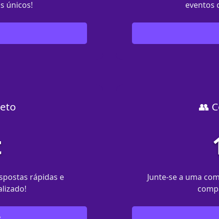
s únicos!
eventos 
reto
👥 
t
espostas rápidas e
Junte-se a uma com
lizado!
compa
e