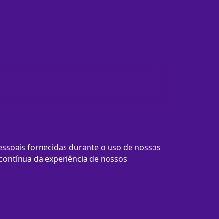
essoais fornecidas durante o uso de nossos
 contínua da experiência de nossos