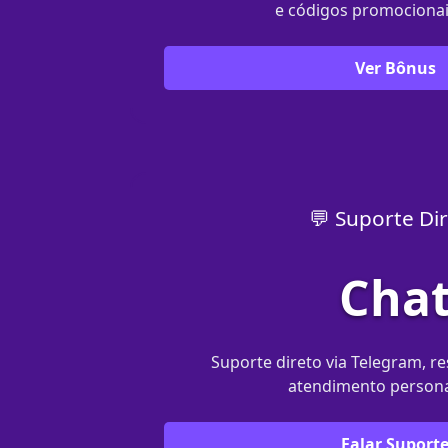
e códigos promocionai
Ver Bônus
💬 Suporte Di
Cha
Suporte direto via Telegram, r
atendimento persona
Falar Suport