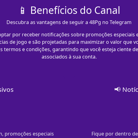
📱 Benefícios do Canal
Descubra as vantagens de seguir a 48Pg no Telegram
optar por receber notificações sobre promoções especiais e 
ias de jogo e são projetadas para maximizar o valor que v
os termos e condições, garantindo que você esteja ciente de
associados à sua conta.
sivos
📢 Notí
m, promoções especiais
Fique por dentro d