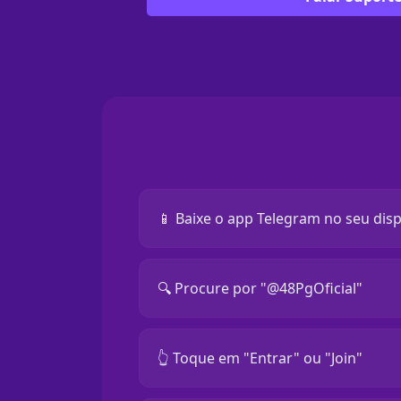
📱 Baixe o app Telegram no seu disp
🔍 Procure por "@48PgOficial"
👆 Toque em "Entrar" ou "Join"