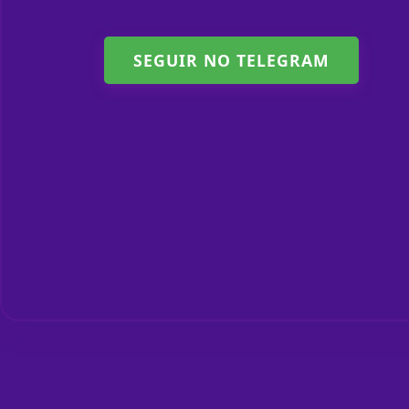
SEGUIR NO TELEGRAM