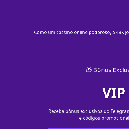
Como um cassino online poderoso, a 48X Jog
🎁 Bônus Exclu
VIP
Receba bônus exclusivos do Telegra
e códigos promocionai