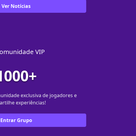
Ver Notícias
Comunidade VIP
1000+
unidade exclusiva de jogadores e
rtilhe experiências!
Entrar Grupo