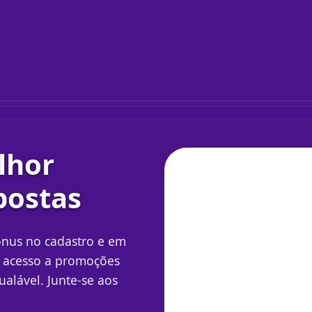
lhor
postas
ônus no cadastro e em
m acesso a promoções
ualável. Junte-se aos