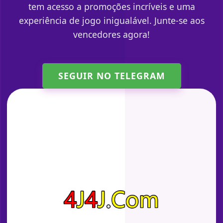
tem acesso a promoções incríveis e uma
experiência de jogo inigualável. Junte-se aos
vencedores agora!
SEGUIR NO TELEGRAM