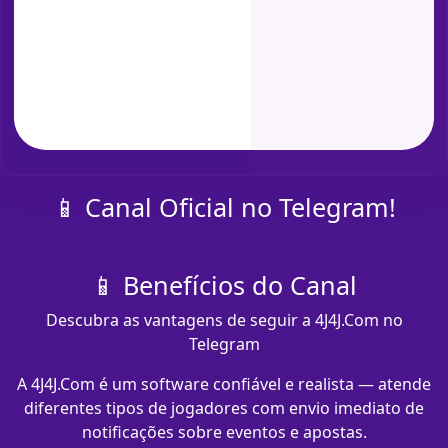
📱 Canal Oficial no Telegram!
📱 Benefícios do Canal
Descubra as vantagens de seguir a 4J4J.Com no
Telegram
A 4J4J.Com é um software confiável e realista — atende
diferentes tipos de jogadores com envio imediato de
notificações sobre eventos e apostas.