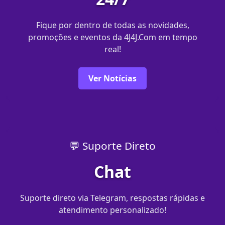
Fique por dentro de todas as novidades,
promoções e eventos da 4J4J.Com em tempo
real!
Ver Notícias
💬 Suporte Direto
Chat
Suporte direto via Telegram, respostas rápidas e
atendimento personalizado!