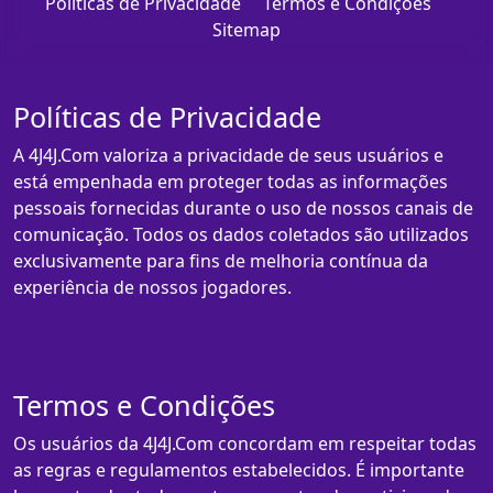
Políticas de Privacidade
Termos e Condições
Sitemap
Políticas de Privacidade
A 4J4J.Com valoriza a privacidade de seus usuários e
está empenhada em proteger todas as informações
pessoais fornecidas durante o uso de nossos canais de
comunicação. Todos os dados coletados são utilizados
exclusivamente para fins de melhoria contínua da
experiência de nossos jogadores.
Termos e Condições
Os usuários da 4J4J.Com concordam em respeitar todas
as regras e regulamentos estabelecidos. É importante