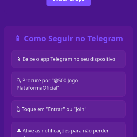
📱 Como Seguir no Telegram
📱 Baixe o app Telegram no seu dispositivo
🔍 Procure por "@500 Jogo
PlataformaOficial"
👆 Toque em "Entrar" ou "Join"
🔔 Ative as notificações para não perder