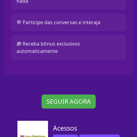
nada
💬 Participe das conversas e interaja
🎁 Receba bônus exclusivos
automaticamente
SEGUIR AGORA
Acessos