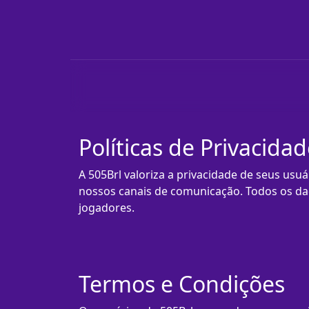
Políticas de Privacida
A 505Brl valoriza a privacidade de seus us
nossos canais de comunicação. Todos os dad
jogadores.
Termos e Condições