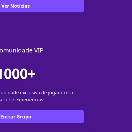
Ver Notícias
Comunidade VIP
1000+
unidade exclusiva de jogadores e
rtilhe experiências!
Entrar Grupo