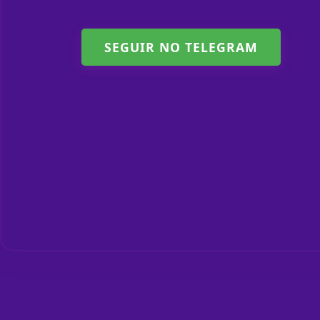
SEGUIR NO TELEGRAM