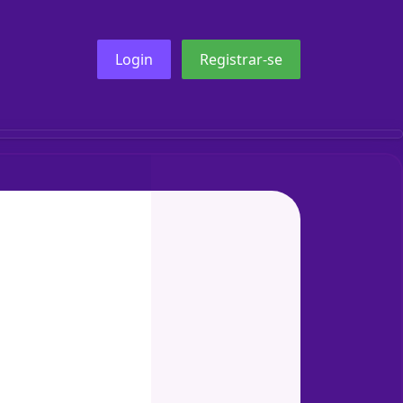
Login
Registrar-se