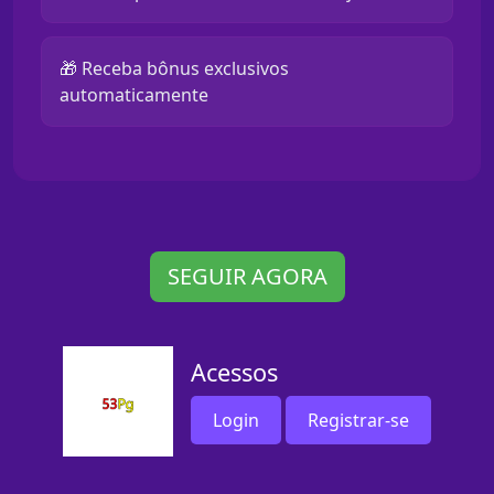
🎁 Receba bônus exclusivos
automaticamente
SEGUIR AGORA
Acessos
Login
Registrar-se