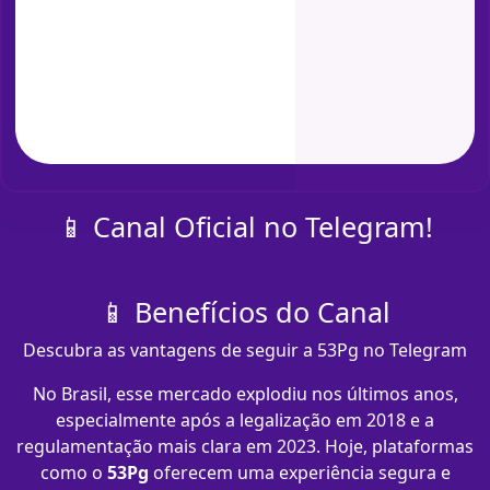
📱 Canal Oficial no Telegram!
📱 Benefícios do Canal
Descubra as vantagens de seguir a 53Pg no Telegram
No Brasil, esse mercado explodiu nos últimos anos,
especialmente após a legalização em 2018 e a
regulamentação mais clara em 2023. Hoje, plataformas
como o
53Pg
oferecem uma experiência segura e