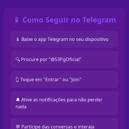
📱 Como Seguir no Telegram
📱 Baixe o app Telegram no seu dispositivo
🔍 Procure por "@53PgOficial"
👆 Toque em "Entrar" ou "Join"
🔔 Ative as notificações para não perder
nada
💬 Participe das conversas e interaja