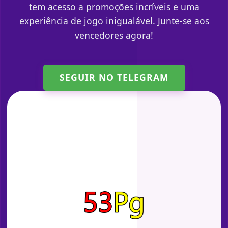
tem acesso a promoções incríveis e uma
experiência de jogo inigualável. Junte-se aos
vencedores agora!
SEGUIR NO TELEGRAM