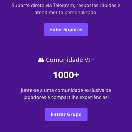
Suporte direto via Telegram, respostas rápidas e
atendimento personalizado!
Falar Suporte
👥 Comunidade VIP
1000+
Junte-se a uma comunidade exclusiva de
jogadores e compartilhe experiências!
Entrar Grupo