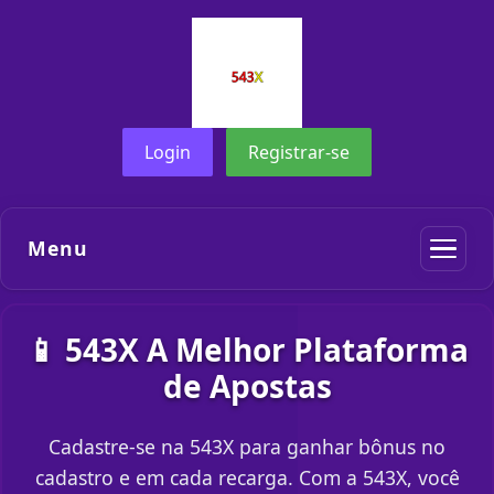
Login
Registrar-se
Menu
📱 543X A Melhor Plataforma
de Apostas
Cadastre-se na 543X para ganhar bônus no
cadastro e em cada recarga. Com a 543X, você