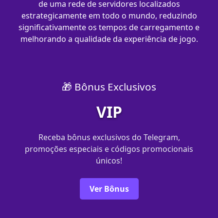
de uma rede de servidores localizados
estrategicamente em todo o mundo, reduzindo
significativamente os tempos de carregamento e
melhorando a qualidade da experiência de jogo.
🎁 Bônus Exclusivos
VIP
Receba bônus exclusivos do Telegram,
promoções especiais e códigos promocionais
únicos!
Ver Bônus