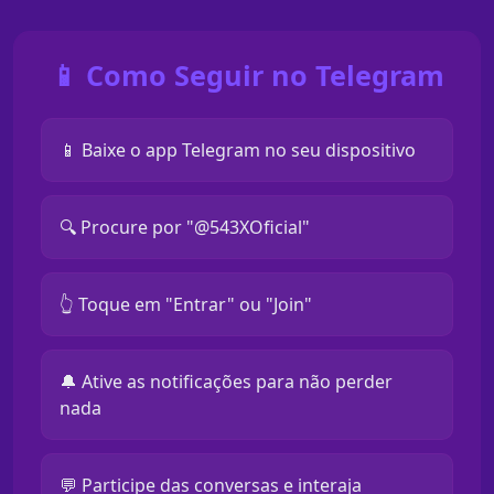
📱 Como Seguir no Telegram
📱 Baixe o app Telegram no seu dispositivo
🔍 Procure por "@543XOficial"
👆 Toque em "Entrar" ou "Join"
🔔 Ative as notificações para não perder
nada
💬 Participe das conversas e interaja