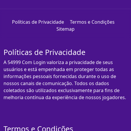
Políticas de Privacidade
Termos e Condições
Sitemap
Políticas de Privacidade
A 54999 Com Login valoriza a privacidade de seus
usuários e está empenhada em proteger todas as
informações pessoais fornecidas durante o uso de
nossos canais de comunicação. Todos os dados
coletados são utilizados exclusivamente para fins de
melhoria contínua da experiência de nossos jogadores.
Termos e Condições