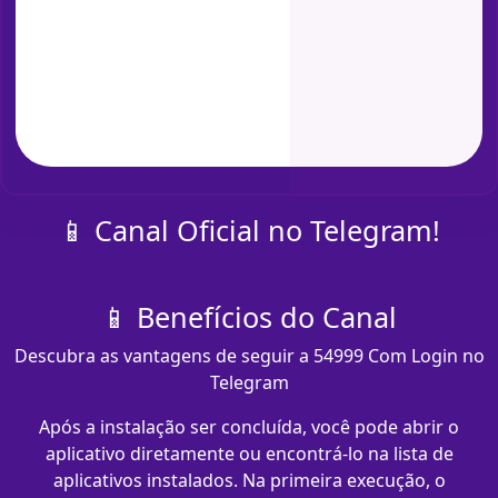
📱 Canal Oficial no Telegram!
📱 Benefícios do Canal
Descubra as vantagens de seguir a 54999 Com Login no
Telegram
Após a instalação ser concluída, você pode abrir o
aplicativo diretamente ou encontrá-lo na lista de
aplicativos instalados. Na primeira execução, o