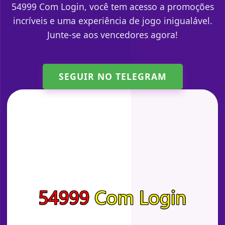
54999 Com Login, você tem acesso a promoções
incríveis e uma experiência de jogo inigualável.
Junte-se aos vencedores agora!
SEGUIR NO TELEGRAM