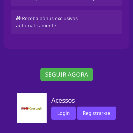
🎁 Receba bônus exclusivos
automaticamente
SEGUIR AGORA
Acessos
Login
Registrar-se