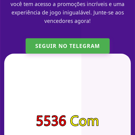
você tem acesso a promoções incríveis e uma
experiência de jogo inigualável. Junte-se aos
vencedores agora!
SEGUIR NO TELEGRAM