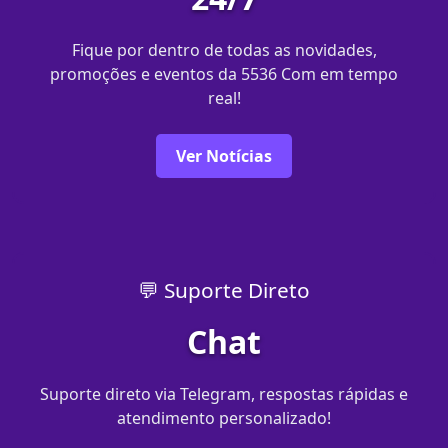
Fique por dentro de todas as novidades,
promoções e eventos da 5536 Com em tempo
real!
Ver Notícias
💬 Suporte Direto
Chat
Suporte direto via Telegram, respostas rápidas e
atendimento personalizado!