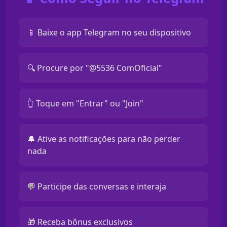
📱 Baixe o app Telegram no seu dispositivo
🔍 Procure por "@5536 ComOficial"
👆 Toque em "Entrar" ou "Join"
🔔 Ative as notificações para não perder
nada
💬 Participe das conversas e interaja
🎁 Receba bônus exclusivos