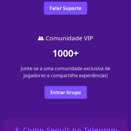
Falar Suporte
👥 Comunidade VIP
1000+
Junte-se a uma comunidade exclusiva de
jogadores e compartilhe experiências!
Entrar Grupo
📱 Como Seguir no Telegram