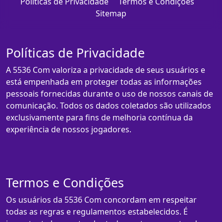
Políticas de Privacidade
Termos e Condições
Sitemap
Políticas de Privacidade
A 5536 Com valoriza a privacidade de seus usuários e
está empenhada em proteger todas as informações
pessoais fornecidas durante o uso de nossos canais de
comunicação. Todos os dados coletados são utilizados
exclusivamente para fins de melhoria contínua da
experiência de nossos jogadores.
Termos e Condições
Os usuários da 5536 Com concordam em respeitar
todas as regras e regulamentos estabelecidos. É